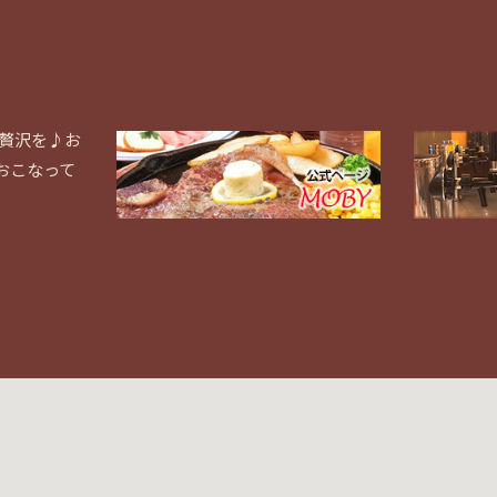
と贅沢を♪お
おこなって