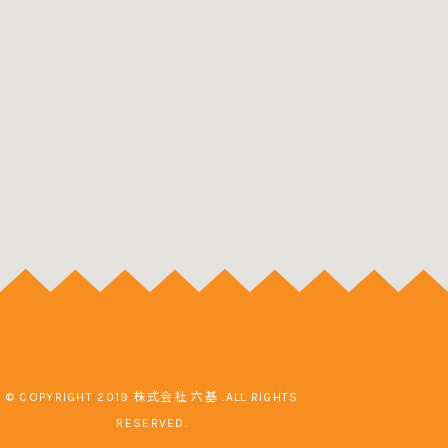
© COPYRIGHT 2019 株式会社 六基 .ALL RIGHTS
RESERVED.