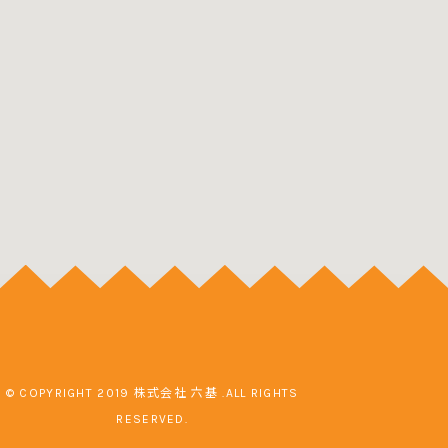
© COPYRIGHT 2019 株式会社 六基 .ALL RIGHTS
RESERVED.