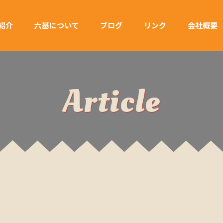
紹介
六基について
ブログ
リンク
会社概要
Article