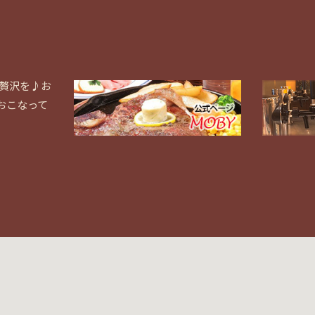
と贅沢を♪お
おこなって