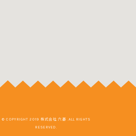
© COPYRIGHT 2019 株式会社 六基 .ALL RIGHTS
RESERVED.