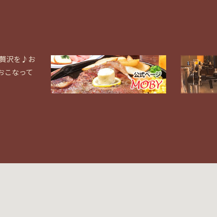
と贅沢を♪お
おこなって