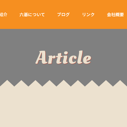
紹介
六基について
ブログ
リンク
会社概要
Article